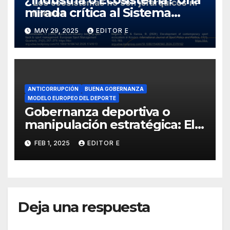
mirada crítica al Sistema
Nacional del Deporte
MAY 29, 2025
EDITOR E
ANTICORRUPCIÓN
BUENA GOBERNANZA
MODELO EUROPEO DEL DEPORTE
Gobernanza deportiva o
manipulación estratégica: El
juego de las federaciones
FEB 1, 2025
EDITOR E
para evadir el control
Deja una respuesta