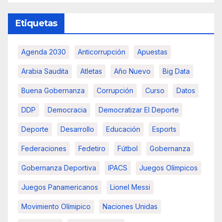
Etiquetas
Agenda 2030
Anticorrupción
Apuestas
Arabia Saudita
Atletas
Año Nuevo
Big Data
Buena Gobernanza
Corrupción
Curso
Datos
DDP
Democracia
Democratizar El Deporte
Deporte
Desarrollo
Educación
Esports
Federaciones
Fedetiro
Fútbol
Gobernanza
Gobernanza Deportiva
IPACS
Juegos Olímpicos
Juegos Panamericanos
Lionel Messi
Movimiento Olímipico
Naciones Unidas