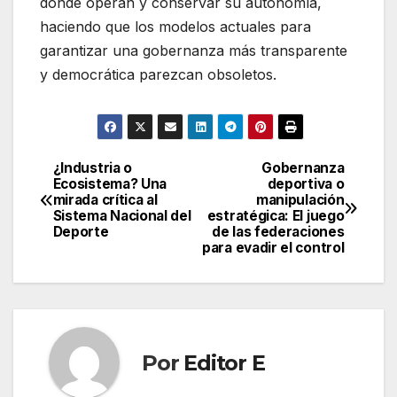
donde operan y conservar su autonomía,
haciendo que los modelos actuales para
garantizar una gobernanza más transparente
y democrática parezcan obsoletos.
¿Industria o
Gobernanza
Navegación
Ecosistema? Una
deportiva o
mirada crítica al
manipulación
de
Sistema Nacional del
estratégica: El juego
Deporte
de las federaciones
entradas
para evadir el control
Por
Editor E