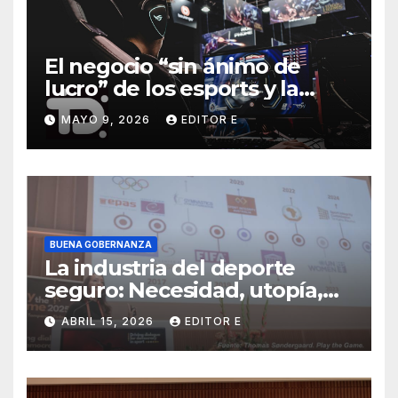
El negocio “sin ánimo de
lucro” de los esports y la
batalla por el control del
MAYO 9, 2026
EDITOR E
deporte y sus eventos
BUENA GOBERNANZA
La industria del deporte
seguro: Necesidad, utopía,
negocio
ABRIL 15, 2026
EDITOR E