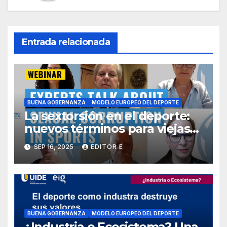
Entrada relacionada
BUENA GOBERNANZA
MODELO EUROPEO DEL DEPORTE
La sextorsión en el deporte:
nuevos términos para viejas
costumbres
SEP 16, 2025
EDITOR E
BUENA GOBERNANZA
MODELO EUROPEO DEL DEPORTE
¿Industria o Ecosistema? Una