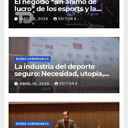
El negocio “sin ánimo de
lucro” de los esports y la
batalla por el control del
MAYO 9, 2026
EDITOR E
deporte y sus eventos
BUENA GOBERNANZA
La industria del deporte
seguro: Necesidad, utopía,
negocio
ABRIL 15, 2026
EDITOR E
BUENA GOBERNANZA