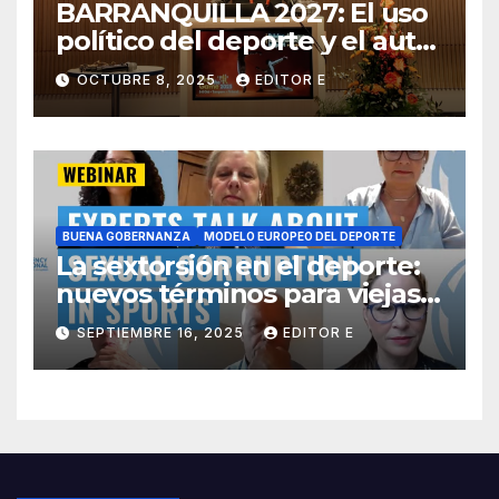
BARRANQUILLA 2027: El uso
político del deporte y el auto-
boicot de Colombia
OCTUBRE 8, 2025
EDITOR E
BUENA GOBERNANZA
MODELO EUROPEO DEL DEPORTE
La sextorsión en el deporte:
nuevos términos para viejas
costumbres
SEPTIEMBRE 16, 2025
EDITOR E