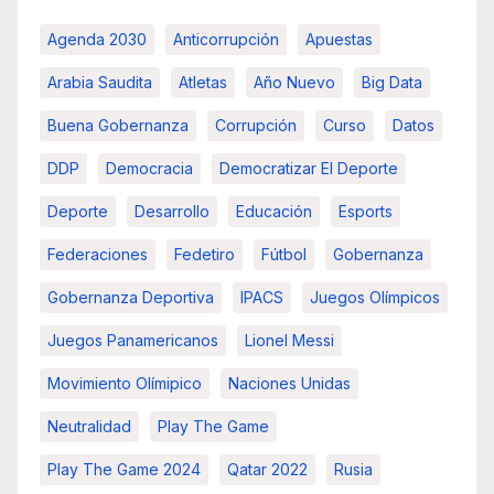
Agenda 2030
Anticorrupción
Apuestas
Arabia Saudita
Atletas
Año Nuevo
Big Data
Buena Gobernanza
Corrupción
Curso
Datos
DDP
Democracia
Democratizar El Deporte
Deporte
Desarrollo
Educación
Esports
Federaciones
Fedetiro
Fútbol
Gobernanza
Gobernanza Deportiva
IPACS
Juegos Olímpicos
Juegos Panamericanos
Lionel Messi
Movimiento Olímipico
Naciones Unidas
Neutralidad
Play The Game
Play The Game 2024
Qatar 2022
Rusia